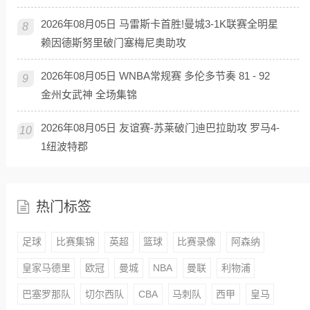
2026年08月05日 马雷斯卡首胜!曼城3-1K联赛全明星
8
赖因德斯努里破门塞梅尼奥助攻
2026年08月05日 WNBA常规赛 多伦多节奏 81 - 92
9
金州女武神 全场集锦
2026年08月05日 友谊赛-苏莱破门迪巴拉助攻 罗马4-
10
1纽波特郡
热门标签
足球
比赛集锦
英超
篮球
比赛录像
阿森纳
皇家马德里
欧冠
曼城
NBA
曼联
利物浦
巴塞罗那队
切尔西队
CBA
马刺队
西甲
皇马