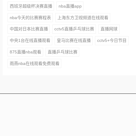
西班牙超级杯决赛直播
nba直播app
nba今天的比赛赛程表
上海东方卫视频道在线观看
中国对日本比赛直播
cctv5直播乒乓球比赛
直播网球
中央1台在线直播观看
皇马比赛在线直播
cctv5+今日节目
875直播nba观看
直播乒乓球比赛
雨燕nba在线观看免费观看
本站所有赛事直播信号均由用户收集或从搜索引擎搜索整
理获得，所有内容均来自互联网，我们自身不提供任何直
播信号和视频内容，如侵犯您的权益请联系我们，我们会
第一时间处理