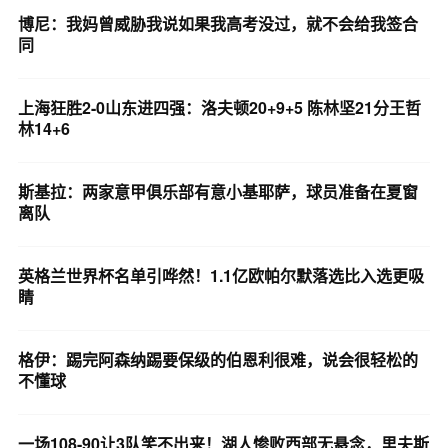
博尼：我妈曾威胁我说如果我高考没过，就不会给我签合
同
上海狂胜2-0山东进四强：洛夫顿20+9+5 陈林坚21分王哲
林14+6
斯基拉：两家意甲俱乐部有意小基耶萨，球员准备在夏窗
离队
英格兰世界杯名单引哗然！1.1亿欧帕尔默落选比入选更吸
睛
格伊：踢完阿森纳踢要保级的伯恩利很难，说会很轻松的
不懂球
一场108-90让3队笑不出来！湖人惨败西部无悬念，里夫斯