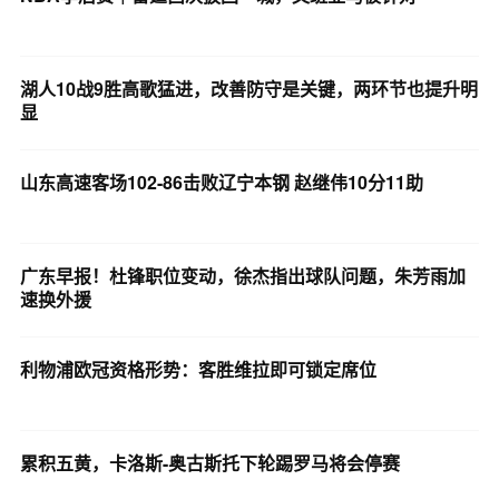
湖人10战9胜高歌猛进，改善防守是关键，两环节也提升明
显
山东高速客场102-86击败辽宁本钢 赵继伟10分11助
广东早报！杜锋职位变动，徐杰指出球队问题，朱芳雨加
速换外援
利物浦欧冠资格形势：客胜维拉即可锁定席位
累积五黄，卡洛斯-奥古斯托下轮踢罗马将会停赛