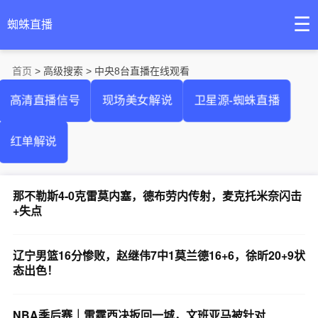
☰
蜘蛛直播
首页
> 高级搜索 > 中央8台直播在线观看
高清直播信号
现场美女解说
卫星源-蜘蛛直播
红单解说
那不勒斯4-0克雷莫内塞，德布劳内传射，麦克托米奈闪击
+失点
辽宁男篮16分惨败，赵继伟7中1莫兰德16+6，徐昕20+9状
态出色！
NBA季后赛｜雷霆西决扳回一城，文班亚马被针对