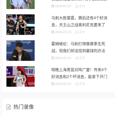
战
2026-05-25
272
马刺大胜雷霆，赛后还有4个好消
息，天王山之战奥利尼克要来了
2026-05-25
271
霍姆格伦：马刺打得像赛季生死
战，但我们却没找到赢球的办法
2026-05-25
273
明晚上海男篮对阵广厦！传来4个
好消息和2个坏消息，能拿下开门
红
2026-05-25
270
热门录像