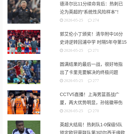
德泽尔比11分续命背后：热刺已
沦为英超的“系统性风险样本”！
2026-05-25
274
郭艾伦小丁颁奖！清华附中16分
史诗逆转回浦中学 时隔5年夺第15
冠
2026-05-25
271
圆满结果的最后一战，很好地指
出了卡里克要解决的终极问题
2026-05-25
277
CCTV5直播！上海男篮首战广
厦，两大优势明显，孙铭徽带伤
出战！
2026-05-25
270
英超大结局！热刺队1-0保级5队
锁定欧冠曼联队第3切尔西无缘欧