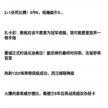
2+1杀死比赛！6中6，杨瀚森牛X...
扎卡尼：教练应该不愿意为冠军戒烟，我可能愿意放弃一
根手指
曼城正式约谈瓜迪奥拉！敲定续约最终时间表，去留即将
官宣
热刺1比0埃弗顿保级成功，西汉姆联降级
火爆的泰恩威尔德比，桑德兰8年后再战英超双杀纽卡