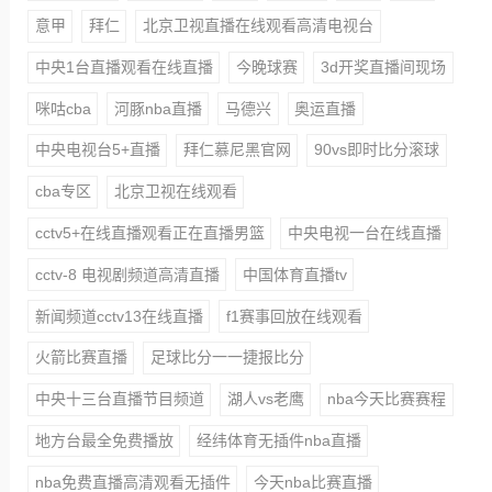
意甲
拜仁
北京卫视直播在线观看高清电视台
中央1台直播观看在线直播
今晚球赛
3d开奖直播间现场
咪咕cba
河豚nba直播
马德兴
奥运直播
中央电视台5+直播
拜仁慕尼黑官网
90vs即时比分滚球
cba专区
北京卫视在线观看
cctv5+在线直播观看正在直播男篮
中央电视一台在线直播
cctv-8 电视剧频道高清直播
中国体育直播tv
新闻频道cctv13在线直播
f1赛事回放在线观看
火箭比赛直播
足球比分一一捷报比分
中央十三台直播节目频道
湖人vs老鹰
nba今天比赛赛程
地方台最全免费播放
经纬体育无插件nba直播
nba免费直播高清观看无插件
今天nba比赛直播