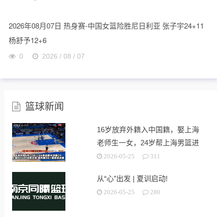
2026年08月07日 热身赛-中国女篮险胜尼日利亚 张子宇24+11
杨舒予12+6
0
2026 / 08 / 07
篮球新闻
16岁放弃外籍入中国籍，娶上海
老师生一女，24岁帮上海男篮进
决赛
2026-05-25
311
从“心”出发 | 夏训启动!
2026-05-25
280