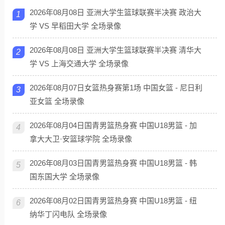
2026年08月08日 亚洲大学生篮球联赛半决赛 政治大
1
学 VS 早稻田大学 全场录像
2026年08月08日 亚洲大学生篮球联赛半决赛 清华大
2
学 VS 上海交通大学 全场录像
2026年08月07日女篮热身赛第1场 中国女篮 - 尼日利
3
亚女篮 全场录像
2026年08月04日国青男篮热身赛 中国U18男篮 - 加
4
拿大大卫·安篮球学院 全场录像
2026年08月03日国青男篮热身赛 中国U18男篮 - 韩
5
国东国大学 全场录像
2026年08月02日国青男篮热身赛 中国U18男篮 - 纽
6
纳华丁闪电队 全场录像