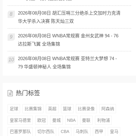
2026年08月08日 胡汇压哨三分绝杀上交加时力克清
8
华大学杀入决赛 陈天灿三双
2026年08月08日 WNBA常规赛 金州女武神 94 - 76
9
达拉斯飞翼 全场集锦
2026年08月08日 WNBA常规赛 亚特兰大梦想 74 -
10
79 华盛顿神秘人 全场集锦
热门标签
足球
比赛集锦
英超
篮球
比赛录像
阿森纳
皇家马德里
欧冠
曼城
NBA
曼联
利物浦
巴塞罗那队
切尔西队
CBA
马刺队
西甲
皇马