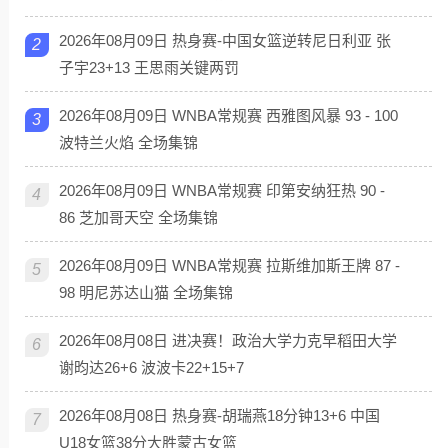
2026年08月09日 热身赛-中国女篮逆转尼日利亚 张
2
子宇23+13 王思雨关键两罚
2026年08月09日 WNBA常规赛 西雅图风暴 93 - 100
3
波特兰火焰 全场集锦
2026年08月09日 WNBA常规赛 印第安纳狂热 90 -
4
86 芝加哥天空 全场集锦
2026年08月09日 WNBA常规赛 拉斯维加斯王牌 87 -
5
98 明尼苏达山猫 全场集锦
2026年08月08日 进决赛！政治大学力克早稻田大学
6
谢昀达26+6 波波卡22+15+7
2026年08月08日 热身赛-胡瑞燕18分钟13+6 中国
7
U18女篮38分大胜蒙古女篮