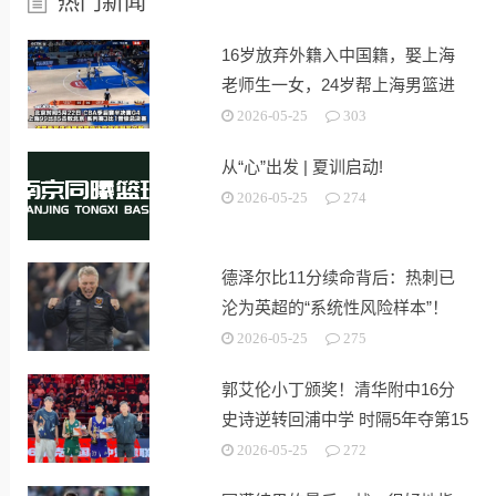
热门新闻
16岁放弃外籍入中国籍，娶上海
老师生一女，24岁帮上海男篮进
决赛
2026-05-25
303
从“心”出发 | 夏训启动!
2026-05-25
274
德泽尔比11分续命背后：热刺已
沦为英超的“系统性风险样本”！
2026-05-25
275
郭艾伦小丁颁奖！清华附中16分
史诗逆转回浦中学 时隔5年夺第15
冠
2026-05-25
272