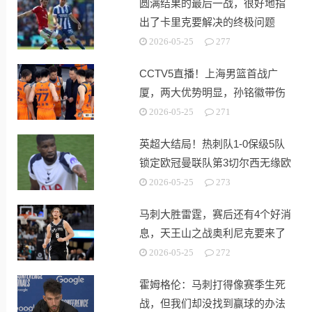
圆满结果的最后一战，很好地指
出了卡里克要解决的终极问题
2026-05-25
277
CCTV5直播！上海男篮首战广
厦，两大优势明显，孙铭徽带伤
出战！
2026-05-25
271
英超大结局！热刺队1-0保级5队
锁定欧冠曼联队第3切尔西无缘欧
战
2026-05-25
273
马刺大胜雷霆，赛后还有4个好消
息，天王山之战奥利尼克要来了
2026-05-25
272
霍姆格伦：马刺打得像赛季生死
战，但我们却没找到赢球的办法