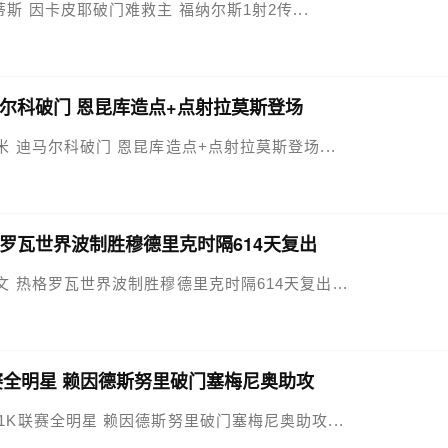
-3贝蒂斯 因卡皮耶破门难救主 福纳尔斯1射2传...
 迪马尔科破门 恩昆库造点+点射拉莫斯登场
-1国米 迪马尔科破门 恩昆库造点+点射拉莫斯登场...
 热格罗瓦世界波制胜穆德里克时隔614天复出
-1尤文 热格罗瓦世界波制胜穆德里克时隔614天复出...
K联赛全明星 赖因德斯努里破门塞梅尼奥助攻
曼城3-1K联赛全明星 赖因德斯努里破门塞梅尼奥助攻...