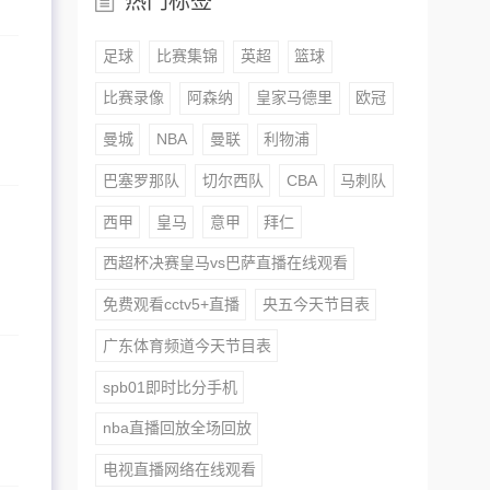
热门标签
足球
比赛集锦
英超
篮球
比赛录像
阿森纳
皇家马德里
欧冠
曼城
NBA
曼联
利物浦
巴塞罗那队
切尔西队
CBA
马刺队
西甲
皇马
意甲
拜仁
西超杯决赛皇马vs巴萨直播在线观看
免费观看cctv5+直播
央五今天节目表
广东体育频道今天节目表
spb01即时比分手机
nba直播回放全场回放
电视直播网络在线观看