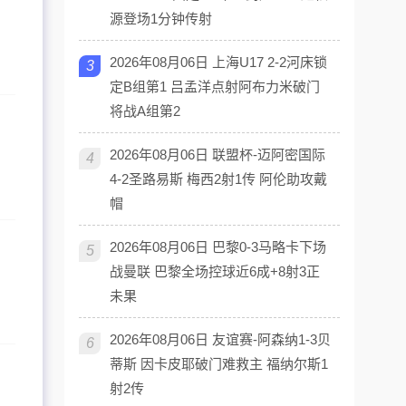
源登场1分钟传射
2026年08月06日 上海U17 2-2河床锁
3
定B组第1 吕孟洋点射阿布力米破门
将战A组第2
2026年08月06日 联盟杯-迈阿密国际
4
4-2圣路易斯 梅西2射1传 阿伦助攻戴
帽
2026年08月06日 巴黎0-3马略卡下场
5
战曼联 巴黎全场控球近6成+8射3正
未果
2026年08月06日 友谊赛-阿森纳1-3贝
6
蒂斯 因卡皮耶破门难救主 福纳尔斯1
射2传