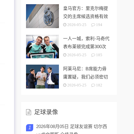
皇马官方：里克尔梅提
交的主席候选资格有效
2026-05-25
194
一人一城，索利-马奇代
表布莱顿完成第300次
出场
2026-05-25
185
阿莱马尼：B席能力毋
庸置疑，我们必须密切
关注今夏市场动向
2026-05-25
182
足球录像
2026年08月05日 足球友谊赛 切尔西
1