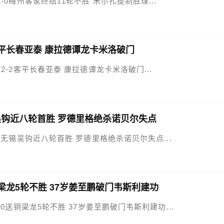
东吴1-0梅州客家终结11轮不胜 米尔扎提制胜球...
2客平长春亚泰 康拉德谭龙卡米洛破门
庄功夫2-2客平长春亚泰 康拉德谭龙卡米洛破门...
无锡吴钩近八轮首胜 罗德里格绝杀诺贝尔失点
人1-0无锡吴钩近八轮首胜 罗德里格绝杀诺贝尔失点...
送铜梁龙5轮不胜 37岁姜至鹏破门韦斯利建功
城2-0送铜梁龙5轮不胜 37岁姜至鹏破门韦斯利建功...