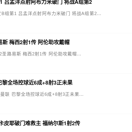
B组第1 吕孟洋点射阿布力米破门 将战A组第2
河床锁定B组第1 吕孟洋点射阿布力米破门 将战A组第2...
路易斯 梅西2射1传 阿伦助攻戴帽
4-2圣路易斯 梅西2射1传 阿伦助攻戴帽...
联 巴黎全场控球近6成+8射3正未果
下场战曼联 巴黎全场控球近6成+8射3正未果...
 因卡皮耶破门难救主 福纳尔斯1射2传