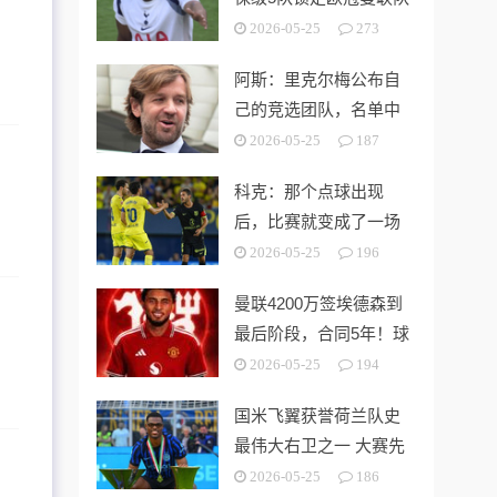
第3切尔西无缘欧战
2026-05-25
273
阿斯：里克尔梅公布自
己的竞选团队，名单中
包括多名企业家
2026-05-25
187
科克：那个点球出现
后，比赛就变成了一场
灾难
2026-05-25
196
曼联4200万签埃德森到
最后阶段，合同5年！球
员拒绝别队只等红魔
2026-05-25
194
国米飞翼获誉荷兰队史
最伟大右卫之一 大赛先
生能否比肩巴萨传奇
2026-05-25
186