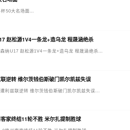
界杯50大名场面...
U17 赵松源1V4一条龙+造乌龙 程晟涵绝杀
-2阿森纳U17 赵松源1V4一条龙+造乌龙 程晟涵绝杀...
遭利兹联逆转 维尔茨钱伯斯破门凯尔凯兹失误
浦2-4遭利兹联逆转 维尔茨钱伯斯破门凯尔凯兹失误...
梅州客家终结11轮不胜 米尔扎提制胜球