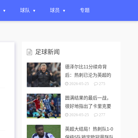
球队
球员
专题
足球新闻
德泽尔比11分续命背
后：热刺已沦为英超的
“系统性风险样本”！
2026-05-25
275
圆满结果的最后一战，
很好地指出了卡里克要
解决的终极问题
2026-05-25
277
英超大结局！热刺队1-0
保级5队锁定欧冠曼联队