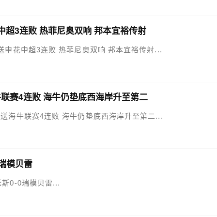
申花中超3连败 热菲尼奥双响 邦本宜裕传射
3-1送申花中超3连败 热菲尼奥双响 邦本宜裕传射...
送海牛联赛4连败 海牛仍垫底西海岸升至第二
岸2-0送海牛联赛4连败 海牛仍垫底西海岸升至第二...
0瑞模贝雷
托斯0-0瑞模贝雷...