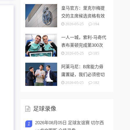
皇马官方：里克尔梅提
交的主席候选资格有效
2026-05-25
194
一人一城，索利-马奇代
表布莱顿完成第300次
出场
2026-05-25
185
阿莱马尼：B席能力毋
庸置疑，我们必须密切
关注今夏市场动向
2026-05-25
182
足球录像
2026年08月05日 足球友谊赛 切尔西
1