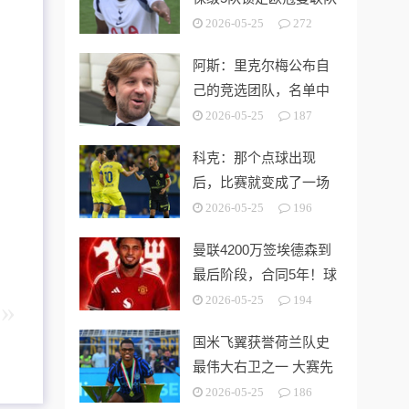
第3切尔西无缘欧战
2026-05-25
272
阿斯：里克尔梅公布自
己的竞选团队，名单中
包括多名企业家
2026-05-25
187
科克：那个点球出现
后，比赛就变成了一场
灾难
2026-05-25
196
曼联4200万签埃德森到
最后阶段，合同5年！球
员拒绝别队只等红魔
2026-05-25
194
国米飞翼获誉荷兰队史
最伟大右卫之一 大赛先
生能否比肩巴萨传奇
2026-05-25
186