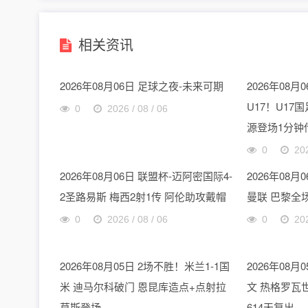
相关资讯
2026年08月06日 足球之夜-未来可期
2026年08
U17！U17国
0
2026 / 08 / 06
源登场1分钟
0
202
2026年08月06日 联盟杯-迈阿密国际4-
2026年08月
2圣路易斯 梅西2射1传 阿伦助攻戴帽
曼联 巴黎全
0
2026 / 08 / 06
0
202
2026年08月05日 2场不胜！米兰1-1国
2026年08月
米 迪马尔科破门 恩昆库造点+点射拉
文 热格罗瓦
莫斯登场
614天复出