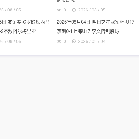
6 / 08 / 05
0
2026 / 08 / 05
月05日 友谊赛-C罗缺席西马
2026年08月04日 明日之星冠军杯-U17
0-2不敌阿尔梅里亚
热刺0-1上海U17 李文博制胜球
6 / 08 / 05
0
2026 / 08 / 04