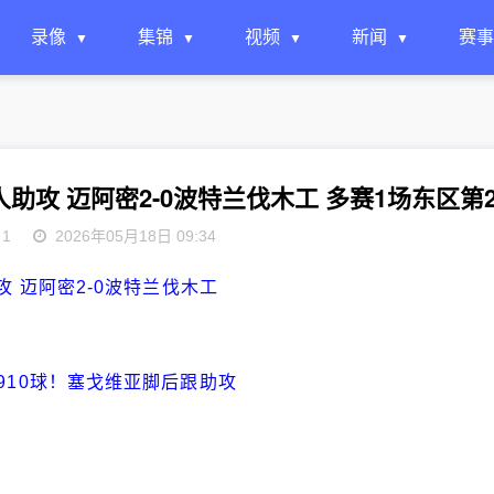
录像
集锦
视频
新闻
赛事
数人助攻 迈阿密2-0波特兰伐木工 多赛1场东区第
1
2026年05月18日 09:34
攻 迈阿密2-0波特兰伐木工
910球！塞戈维亚脚后跟助攻