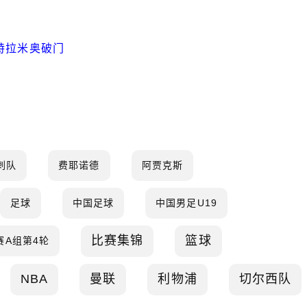
特拉米奥破门
刺队
费耶诺德
阿贾克斯
足球
中国足球
中国男足U19
比赛集锦
篮球
赛A组第4轮
NBA
曼联
利物浦
切尔西队