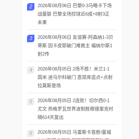
2026年08月06日 巴黎0-3马略卡下场
2
战曼联 巴黎全场控球近6成+8射3正
未果
2026年08月06日 友谊赛-阿森纳1-3贝
3
蒂斯 因卡皮耶破门难救主 福纳尔斯1
射2传
2026年08月05日 2场不胜！米兰1-1
4
国米 迪马尔科破门 恩昆库造点+点射
拉莫斯登场
2026年08月05日 2连败！切尔西0-1
5
尤文 热格罗瓦世界波制胜穆德里克时
隔614天复出
2026年08月05日 马雷斯卡首胜!曼城
6