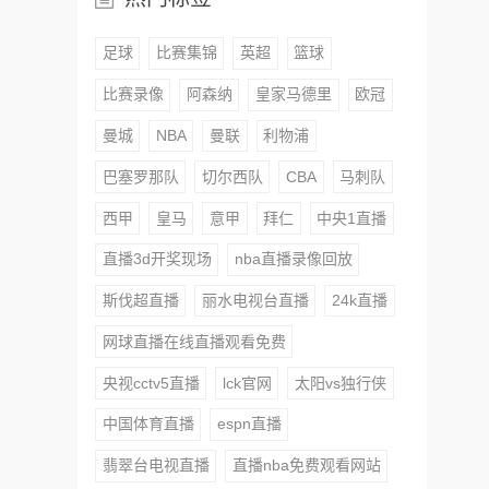
足球
比赛集锦
英超
篮球
比赛录像
阿森纳
皇家马德里
欧冠
曼城
NBA
曼联
利物浦
巴塞罗那队
切尔西队
CBA
马刺队
西甲
皇马
意甲
拜仁
中央1直播
直播3d开奖现场
nba直播录像回放
斯伐超直播
丽水电视台直播
24k直播
网球直播在线直播观看免费
央视cctv5直播
lck官网
太阳vs独行侠
中国体育直播
espn直播
翡翠台电视直播
直播nba免费观看网站