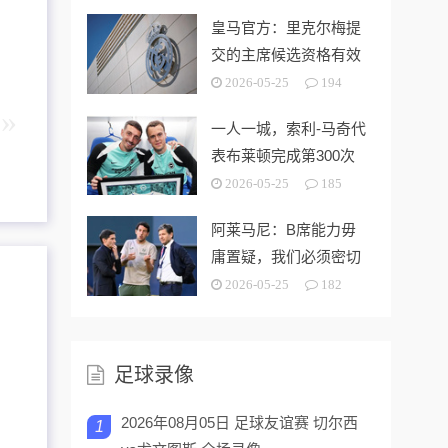
皇马官方：里克尔梅提
交的主席候选资格有效
2026-05-25
194
一人一城，索利-马奇代
表布莱顿完成第300次
出场
2026-05-25
185
阿莱马尼：B席能力毋
庸置疑，我们必须密切
关注今夏市场动向
2026-05-25
182
足球录像
2026年08月05日 足球友谊赛 切尔西
1