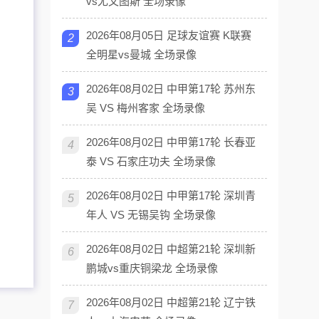
vs尤文图斯 全场录像
2026年08月05日 足球友谊赛 K联赛
2
全明星vs曼城 全场录像
2026年08月02日 中甲第17轮 苏州东
3
吴 VS 梅州客家 全场录像
2026年08月02日 中甲第17轮 长春亚
4
泰 VS 石家庄功夫 全场录像
2026年08月02日 中甲第17轮 深圳青
5
年人 VS 无锡吴钩 全场录像
2026年08月02日 中超第21轮 深圳新
6
鹏城vs重庆铜梁龙 全场录像
2026年08月02日 中超第21轮 辽宁铁
7