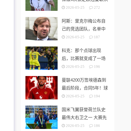
第3切尔西无缘欧战
2026-05-25
272
阿斯：里克尔梅公布自
己的竞选团队，名单中
包括多名企业家
2026-05-25
187
科克：那个点球出现
后，比赛就变成了一场
灾难
2026-05-25
196
曼联4200万签埃德森到
最后阶段，合同5年！球
员拒绝别队只等红魔
2026-05-25
194
国米飞翼获誉荷兰队史
最伟大右卫之一 大赛先
生能否比肩巴萨传奇
2026-05-25
186