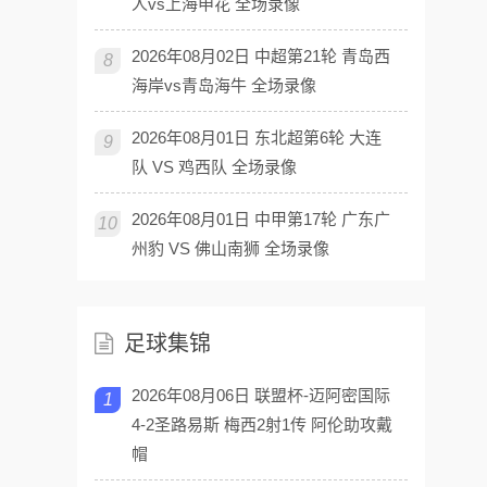
人vs上海申花 全场录像
2026年08月02日 中超第21轮 青岛西
8
海岸vs青岛海牛 全场录像
2026年08月01日 东北超第6轮 大连
9
队 VS 鸡西队 全场录像
2026年08月01日 中甲第17轮 广东广
10
州豹 VS 佛山南狮 全场录像
足球集锦
2026年08月06日 联盟杯-迈阿密国际
1
4-2圣路易斯 梅西2射1传 阿伦助攻戴
帽