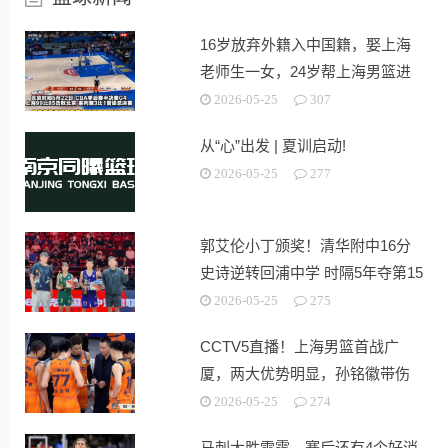
16岁放弃外籍入中国籍，娶上海
老师生一女，24岁帮上海男篮进
决赛
2026-05-25
307
从“心”出发 | 夏训启动!
2026-05-25
277
郭艾伦小丁颁奖！清华附中16分
史诗逆转回浦中学 时隔5年夺第15
冠
2026-05-25
275
CCTV5直播！上海男篮首战广
厦，两大优势明显，孙铭徽带伤
出战！
2026-05-25
274
马刺大胜雷霆，赛后还有4个好消