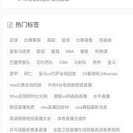
热门标签
足球
比赛集锦
英超
篮球
比赛录像
阿森纳
皇家马德里
欧冠
曼城
NBA
曼联
利物浦
巴塞罗那队
切尔西队
CBA
马刺队
西甲
皇马
意甲
拜仁
皇马vs巴萨全场回放
24看球网:24kanqiu
nba比赛全场回放
中央8台电视剧频道直播
90vs足球即时比分网
曼联vs阿森纳直播
水牛直播
欧冠直播免费
nba直播回放98
cba赛程最新消息
高清网络电视直播大全
体育直播无插件
乒乓球最新赛事直播
全国卫视直播在线观看高清免费视频