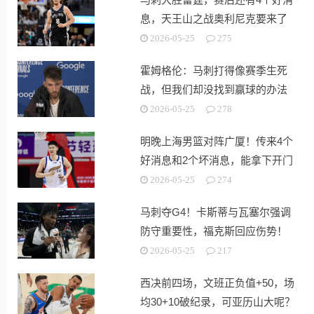
息，天王山之战奥利尼克要来了
2026-05-25
275
霍姆格伦：马刺打得像赛季生死
战，但我们却没找到赢球的办法
2026-05-25
278
明晚上海男篮对阵广厦！传来4个
好消息和2个坏消息，能拿下开门
红
2026-05-25
274
马刺夺G4！卡斯蒂与瓦塞尔强调
防守重要性，福克斯回应伤势！
2026-05-25
217
西决前四场，文班正负值+50，场
均30+10破纪录，可亚历山大呢？