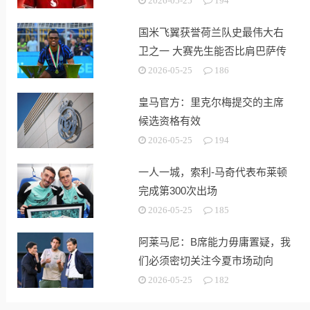
2026-05-25
194
国米飞翼获誉荷兰队史最伟大右
卫之一 大赛先生能否比肩巴萨传
奇
2026-05-25
186
皇马官方：里克尔梅提交的主席
候选资格有效
2026-05-25
194
一人一城，索利-马奇代表布莱顿
完成第300次出场
2026-05-25
185
阿莱马尼：B席能力毋庸置疑，我
们必须密切关注今夏市场动向
2026-05-25
182