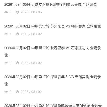
2026年08月05日 足球友谊赛 K联赛全明星vs曼城 全场录像
0
2026 / 08 / 05
2026年08月02日 中甲第17轮 苏州东吴 VS 梅州客家 全场录像
0
2026 / 08 / 02
2026年08月02日 中甲第17轮 长春亚泰 VS 石家庄功夫 全场录
像
0
2026 / 08 / 02
2026年08月02日 中甲第17轮 深圳青年人 VS 无锡吴钩 全场录
像
0
2026 / 08 / 02
2026年08月02日 中超第21轮 深圳新鹏城vs重庆铜梁龙 全场录