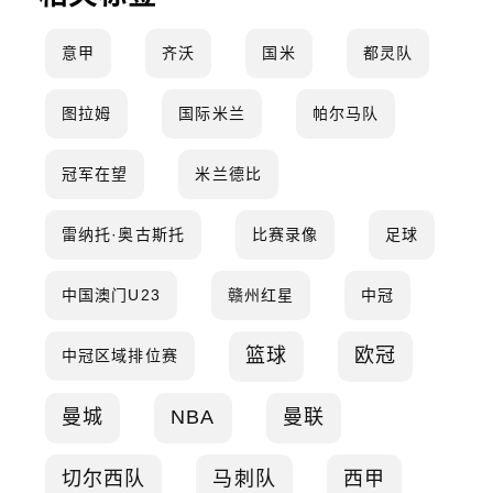
意甲
齐沃
国米
都灵队
图拉姆
国际米兰
帕尔马队
冠军在望
米兰德比
雷纳托·奥古斯托
比赛录像
足球
中国澳门U23
赣州红星
中冠
篮球
欧冠
中冠区域排位赛
曼城
NBA
曼联
切尔西队
马刺队
西甲