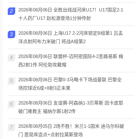
2026年08月06日 全胜出线战河床U17！U17国足2-1
2
十人药厂U17 赵松源登场1分钟传射
2026年08月06日 上海U17 2-2河床锁定B组第1 吕孟
3
洋点射阿布力米破门 将战A组第2
2026年08月06日 联盟杯-迈阿密国际4-2圣路易斯 梅
4
西2射1传 阿伦助攻戴帽
2026年08月06日 巴黎0-3马略卡下场战曼联 巴黎全
5
场控球近6成+8射3正未果
2026年08月06日 友谊赛-阿森纳1-3贝蒂斯 因卡皮耶
6
破门难救主 福纳尔斯1射2传
2026年08月05日 2场不胜！米兰1-1国米 迪马尔科破
7
门 恩昆库造点+点射拉莫斯登场