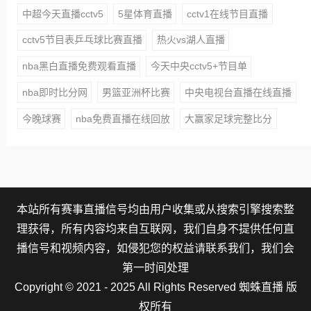
中超今天直播cctv5
5星体育直播
cctv1在线节目直播
cctv5节目表乒乓球比赛直播
热火vs湖人直播
nba黑白直播免费观看直播
今天中央cctv5+节目单
nba即时比分网
男篮亚洲杯比赛
中央电视台直播在线直播
今晚球赛
nba免费直播在线回放
大赢家足球完整比分
本站所有赛事直播信号均由用户收集或从搜索引擎搜索整
理获得，所有内容均来自互联网，我们自身不提供任何直
播信号和视频内容，如侵犯您的权益请联系我们，我们会
第一时间处理
Copyright © 2021 - 2025 All Rights Reserved 蜘蛛直播 版
权所有