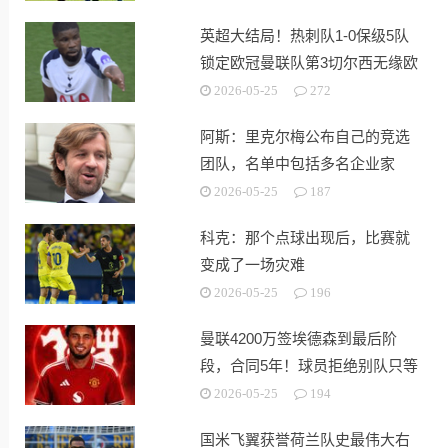
英超大结局！热刺队1-0保级5队
锁定欧冠曼联队第3切尔西无缘欧
战
2026-05-25
272
阿斯：里克尔梅公布自己的竞选
团队，名单中包括多名企业家
2026-05-25
187
科克：那个点球出现后，比赛就
变成了一场灾难
2026-05-25
196
曼联4200万签埃德森到最后阶
段，合同5年！球员拒绝别队只等
红魔
2026-05-25
194
国米飞翼获誉荷兰队史最伟大右