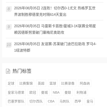
2026年08月05日 2连败！切尔西0-1尤文 热格罗瓦世
8
界波制胜穆德里克时隔614天复出
2026年08月05日 马雷斯卡首胜!曼城3-1K联赛全明星
9
赖因德斯努里破门塞梅尼奥助攻
2026年08月05日 友谊赛-苏莱破门迪巴拉助攻 罗马4-
10
1纽波特郡
热门标签
足球
比赛集锦
英超
篮球
比赛录像
阿森纳
皇家马德里
欧冠
曼城
NBA
曼联
利物浦
巴塞罗那队
切尔西队
CBA
马刺队
西甲
皇马