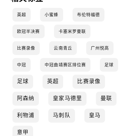
英超
小蜜蜂
布伦特福德
欧冠半决赛
卡塞米罗曼联
比赛录像
云南青丘
广州悦高
中冠
中冠曲靖赛区排位赛
足球
足球
英超
比赛录像
阿森纳
皇家马德里
曼联
利物浦
马刺队
皇马
意甲