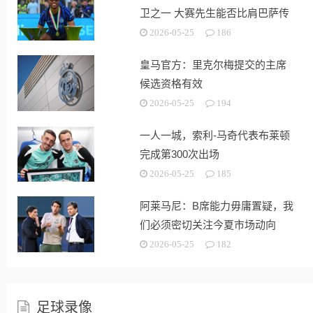
卫之一 大赛先生能否比肩巴萨传
奇
2026-05-25
186
皇马官方：里克尔梅提交的主席
候选资格有效
2026-05-25
194
一人一城，索利-马奇代表布莱顿
完成第300次出场
2026-05-25
185
阿莱马尼：B席能力毋庸置疑，我
们必须密切关注今夏市场动向
2026-05-25
182
足球录像