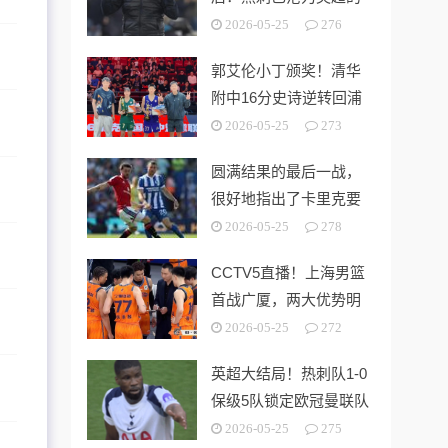
“系统性风险样本”！
2026-05-25
276
郭艾伦小丁颁奖！清华
附中16分史诗逆转回浦
中学 时隔5年夺第15冠
2026-05-25
273
圆满结果的最后一战，
很好地指出了卡里克要
解决的终极问题
2026-05-25
278
CCTV5直播！上海男篮
首战广厦，两大优势明
显，孙铭徽带伤出战！
2026-05-25
272
英超大结局！热刺队1-0
保级5队锁定欧冠曼联队
第3切尔西无缘欧战
2026-05-25
275