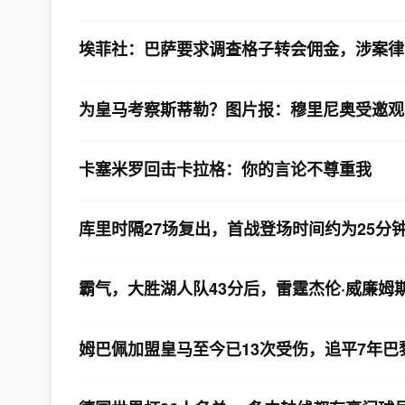
埃菲社：巴萨要求调查格子转会佣金，涉案律师
为皇马考察斯蒂勒？图片报：穆里尼奥受邀观
卡塞米罗回击卡拉格：你的言论不尊重我
库里时隔27场复出，首战登场时间约为25分
霸气，大胜湖人队43分后，雷霆杰伦·威廉姆
姆巴佩加盟皇马至今已13次受伤，追平7年巴