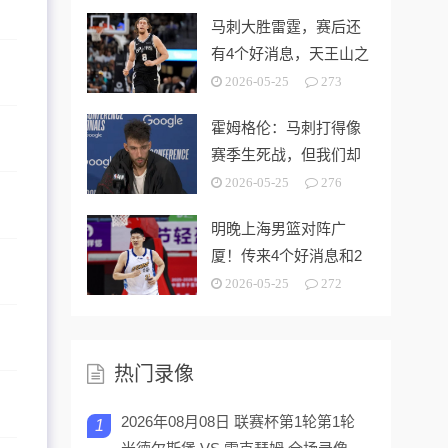
马刺大胜雷霆，赛后还
有4个好消息，天王山之
战奥利尼克要来了
2026-05-25
273
霍姆格伦：马刺打得像
赛季生死战，但我们却
没找到赢球的办法
2026-05-25
276
明晚上海男篮对阵广
厦！传来4个好消息和2
个坏消息，能拿下开门
2026-05-25
272
红
热门录像
2026年08月08日 联赛杯第1轮第1轮
1