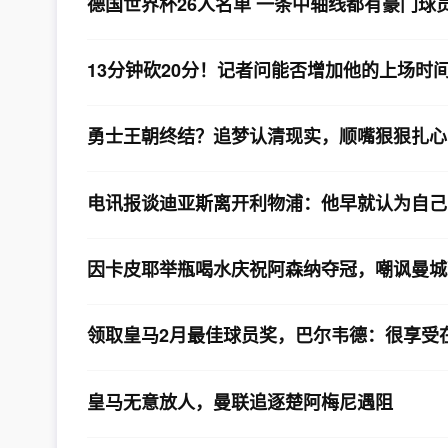
德国世界杯26人名单 一条中轴线都有豪门球
13分钟砍20分！记者问能否增加他的上场时
勇士王朝终结？追梦认清现实，顺嘴狠狠扎心
电讯报谈迪亚斯离开利物浦：他早就认为自己
因卡皮耶举瓶喝水庆祝阿森纳夺冠，嘲讽曼城
领取皇马2月最佳球员奖，巴尔韦德：很享受
皇马无意放人，曼联追逐楚阿梅尼遇阻