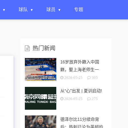
球队
球员
专题
热门新闻
16岁放弃外籍入中国
籍，娶上海老师生一
女，24岁帮上海男篮进
2026-05-25
305
决赛
从“心”出发 | 夏训启动!
2026-05-25
275
德泽尔比11分续命背
后：热刺已沦为英超的