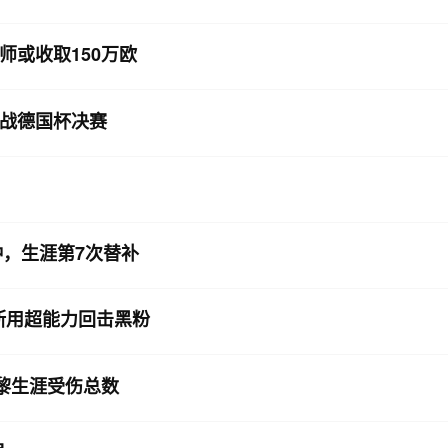
或收取150万欧
战德国杯决赛
钟，生涯第7次替补
斯用超能力回击黑粉
黎生涯受伤总数