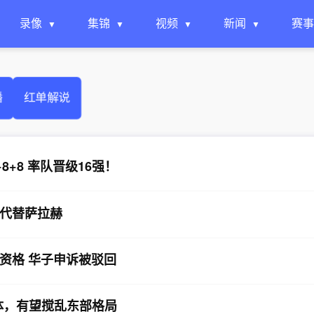
录像
集锦
视频
新闻
赛事
播
红单解说
8+8 率队晋级16强！
代替萨拉赫
资格 华子申诉被驳回
合体，有望搅乱东部格局