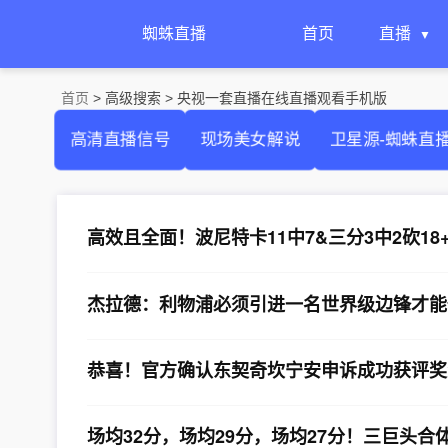
蜘蛛直播
首页
直播
首页
> 高级搜索 > 央视一套直播在线直播观看手机版
高清直播信号
现场美女解说
卫星源-蜘蛛直
高效且全面！波尼特卡11中7&三分3中2砍18+
杰拉德：利物浦必须引进一名世界级边锋才能
恭喜！官方确认东契奇坎宁安申诉成功获评奖
场均32分，场均29分，场均27分！三巨头