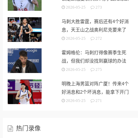
战
2026-05-25
273
马刺大胜雷霆，赛后还有4个好消
息，天王山之战奥利尼克要来了
2026-05-25
272
霍姆格伦：马刺打得像赛季生死
战，但我们却没找到赢球的办法
2026-05-25
275
明晚上海男篮对阵广厦！传来4个
好消息和2个坏消息，能拿下开门
红
2026-05-25
271
热门录像