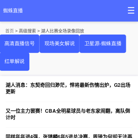
☰
蜘蛛直播
首页
> 高级搜索 > 湖人比赛全场录像回放
高清直播信号
现场美女解说
卫星源-蜘蛛直播
红单解说
湖人消息：东契奇回归渺茫，悍将最新伤情出炉，G2出场
更新
又一位主力罢赛！CBA全明星球员与老东家闹翻，离队倒
计时
同样年年进4强，张镇麟6年5进总决赛，周琦为何却无法再