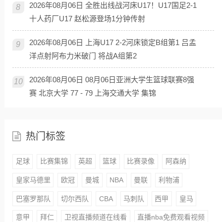
2026年08月06日 全胜出线战河床U17！U17国足2-1
8
十人药厂U17 赵松源登场1分钟传射
2026年08月06日 上海U17 2-2河床锁定B组第1 吕孟
9
洋点射阿布力米破门 将战A组第2
2026年08月06日 08月06日亚洲大学生篮球联赛8强
10
赛 北京大学 77 - 79 上海交通大学 集锦
热门标签
足球
比赛集锦
英超
篮球
比赛录像
阿森纳
皇家马德里
欧冠
曼城
NBA
曼联
利物浦
巴塞罗那队
切尔西队
CBA
马刺队
西甲
皇马
意甲
拜仁
卫视直播频道在线看
直播nba免费观看视频