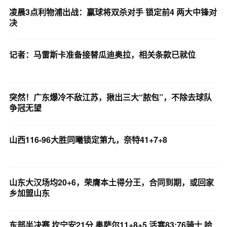
凌晨3点利物浦出战：赢球将双杀对手 锁定前4 两大中锋对
决
记者：马雷斯卡准备接替瓜迪奥拉，相关条款已就位
突然！广东爆冷不敌江苏，揪出三大“脓包”，不除去球队
争冠无望
山西116-96大胜同曦锁定第九，奈特41+7+8
山东大汉场均20+6，荣膺本土得分王，合同到期，或回家
乡加盟山东
东部半决赛 坎宁安21分 奥萨尔11+8+5 活塞83:76骑士 哈