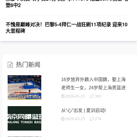
登8中2
不愧是巅峰对决！巴黎5-4拜仁一战狂刷11项纪录 迎来10
大里程碑
热门新闻
16岁放弃外籍入中国籍，娶上海
老师生一女，24岁帮上海男篮进
决赛
2026-05-25
303
从“心”出发 | 夏训启动!
2026-05-25
274