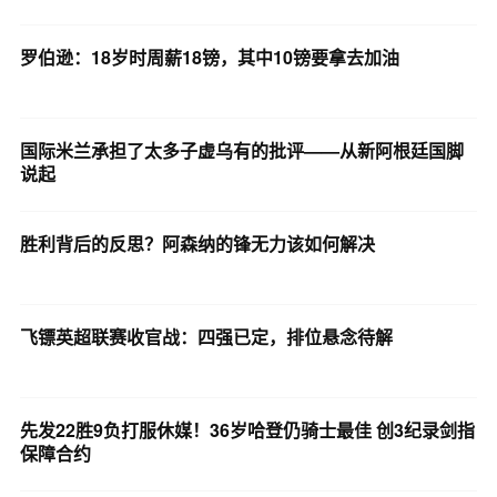
罗伯逊：18岁时周薪18镑，其中10镑要拿去加油
国际米兰承担了太多子虚乌有的批评——从新阿根廷国脚
说起
胜利背后的反思？阿森纳的锋无力该如何解决
飞镖英超联赛收官战：四强已定，排位悬念待解
先发22胜9负打服休媒！36岁哈登仍骑士最佳 创3纪录剑指
保障合约