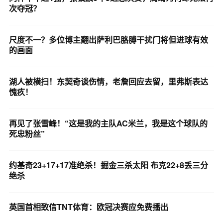
次夺冠？
尺度不一？多位博主翻出萨利巴胳膊干扰门将但进球有效
的画面
湖人被横扫！东契奇谈伤情，老詹回应去留，里弗斯表达
愧疚！
再见了张雪峰！“这是我的主队AC米兰，我是这个球队的
死忠粉丝”
约基奇23+17+17准绝杀！掘金三杀太阳 布克22+8丢三分
绝杀
英国首相致信TNT体育：欧冠决赛应免费播出