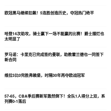
欧冠黑马继续狂飙！5连胜创造历史，夺冠热门绝平
哈登14次助攻，骑士赢下一场不能赢的比赛！爵士摆烂也
太明显了
罗马诺：卡里克已完成签约曼联，助教霍兰德也一同签下
新合同
维拉3比0完胜弗赖堡，时隔30年再夺欧战冠军
57-65，CBA季后赛新军轰然倒下！全队1人得分上双，系
列赛0-1落后