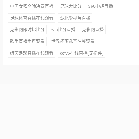
中国女篮今晚决赛直播
足球大比分
360中超直播
足球体育直播在线观看
湖北影视台直播
竞彩网即时比比分
wta比分直播
竞彩网直播
歌手直播免费观看
世界杯预选赛在线观看
绿茵足球直播在线观看
cctv5在线直播(无插件)
本站所有赛事直播信号均由用户收集或从搜索引擎搜索整
理获得，所有内容均来自互联网，我们自身不提供任何直
播信号和视频内容，如侵犯您的权益请联系我们，我们会
第一时间处理
Copyright © 2021 - 2025 All Rights Reserved 蜘蛛直播 版
权所有