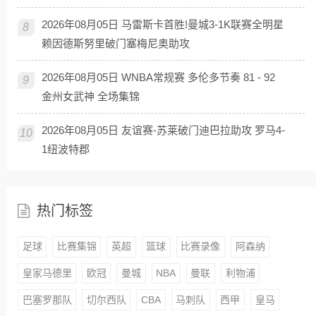
2026年08月05日 马雷斯卡首胜!曼城3-1K联赛全明星
8
赖因德斯努里破门塞梅尼奥助攻
2026年08月05日 WNBA常规赛 多伦多节奏 81 - 92
9
金州女武神 全场集锦
2026年08月05日 友谊赛-苏莱破门迪巴拉助攻 罗马4-
10
1纽波特郡
热门标签
足球
比赛集锦
英超
篮球
比赛录像
阿森纳
皇家马德里
欧冠
曼城
NBA
曼联
利物浦
巴塞罗那队
切尔西队
CBA
马刺队
西甲
皇马