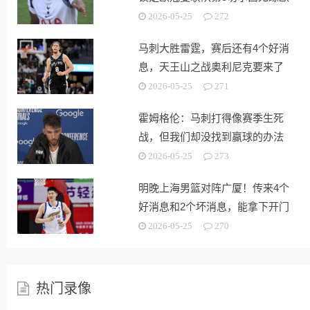
战
2026-05-25
272
马刺大胜雷霆，赛后还有4个好消
息，天王山之战奥利尼克要来了
2026-05-25
271
霍姆格伦：马刺打得像赛季生死
战，但我们却没找到赢球的办法
2026-05-25
273
明晚上海男篮对阵广厦！传来4个
好消息和2个坏消息，能拿下开门
红
2026-05-25
270
热门录像