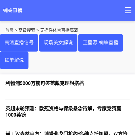
☰
蜘蛛直播
首页
> 高级搜索 > 无插件体育直播高清
高清直播信号
现场美女解说
卫星源-蜘蛛直播
红单解说
利物浦5200万镑可签范戴克理想搭档
英超末轮预测：欧冠资格与保级悬念待解，专家竞猜赢
1000英镑
诺丁汉森林官方：博塔弗戈门将约翰-维克托加盟，双方签