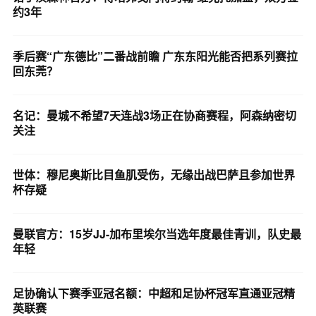
约3年
季后赛“广东德比”二番战前瞻 广东东阳光能否把系列赛拉
回东莞？
名记：曼城不希望7天连战3场正在协商赛程，阿森纳密切
关注
世体：穆尼奥斯比目鱼肌受伤，无缘出战巴萨且参加世界
杯存疑
曼联官方：15岁JJ-加布里埃尔当选年度最佳青训，队史最
年轻
足协确认下赛季亚冠名额：中超和足协杯冠军直通亚冠精
英联赛