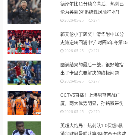
德泽尔比11分续命背后：热刺已
沦为英超的“系统性风险样本”！
2026-05-25
274
郭艾伦小丁颁奖！清华附中16分
史诗逆转回浦中学 时隔5年夺第15
冠
2026-05-25
271
圆满结果的最后一战，很好地指
出了卡里克要解决的终极问题
2026-05-25
277
CCTV5直播！上海男篮首战广
厦，两大优势明显，孙铭徽带伤
出战！
2026-05-25
270
英超大结局！热刺队1-0保级5队
锁定欧冠曼联队第3切尔西无缘欧