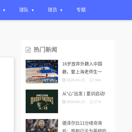
球队
球员
专题
热门新闻
16岁放弃外籍入中国
籍，娶上海老师生一
女，24岁帮上海男篮进
2026-05-25
304
决赛
从“心”出发 | 夏训启动!
2026-05-25
274
德泽尔比11分续命背
后：热刺已沦为英超的