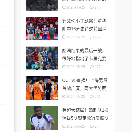
“系统性风险样本”！
2026-05-25
275
郭艾伦小丁颁奖！清华
附中16分史诗逆转回浦
中学 时隔5年夺第15冠
2026-05-25
272
圆满结果的最后一战，
很好地指出了卡里克要
解决的终极问题
2026-05-25
277
CCTV5直播！上海男篮
首战广厦，两大优势明
显，孙铭徽带伤出战！
2026-05-25
271
英超大结局！热刺队1-0
保级5队锁定欧冠曼联队
第3切尔西无缘欧战
2026-05-25
274