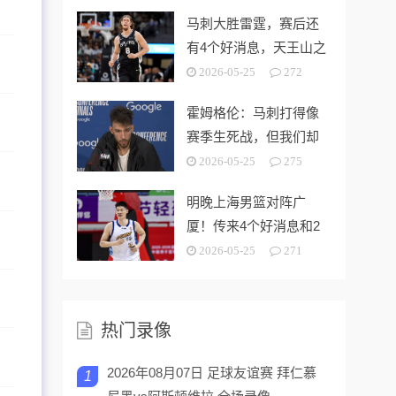
马刺大胜雷霆，赛后还
有4个好消息，天王山之
战奥利尼克要来了
2026-05-25
272
霍姆格伦：马刺打得像
赛季生死战，但我们却
没找到赢球的办法
2026-05-25
275
明晚上海男篮对阵广
厦！传来4个好消息和2
个坏消息，能拿下开门
2026-05-25
271
红
热门录像
2026年08月07日 足球友谊赛 拜仁慕
1