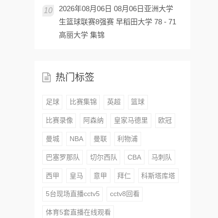
2026年08月06日 08月06日亚洲大学
10
生篮球联赛8强赛 早稻田大学 78 - 71
高丽大学 集锦
热门标签
足球
比赛集锦
英超
篮球
比赛录像
阿森纳
皇家马德里
欧冠
曼城
NBA
曼联
利物浦
巴塞罗那队
切尔西队
CBA
马刺队
西甲
皇马
意甲
拜仁
科斯塔库塔
5台现场直播cctv5
cctv8回看
体育5套直播在线观看