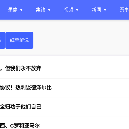
录像
集锦
视频
新闻
赛事
播
红单解说
，但我们永不放弃
协议！热刺谈德泽尔比
全归功于他们自己
西、C罗和亚马尔