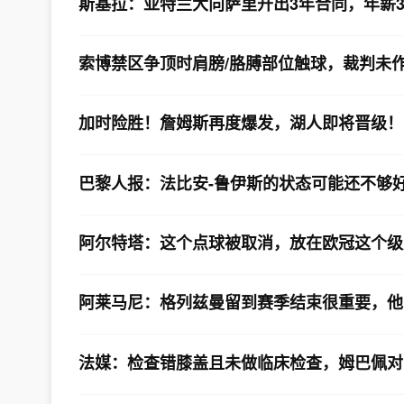
斯基拉：亚特兰大向萨里开出3年合同，年薪3
索博禁区争顶时肩膀/胳膊部位触球，裁判未
加时险胜！詹姆斯再度爆发，湖人即将晋级！
巴黎人报：法比安-鲁伊斯的状态可能还不够
阿尔特塔：这个点球被取消，放在欧冠这个级
阿莱马尼：格列兹曼留到赛季结束很重要，他
法媒：检查错膝盖且未做临床检查，姆巴佩对