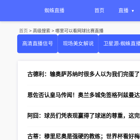
蜘蛛直播
首页
直播
首页
> 高级搜索 > 哪里可以看网球比赛直播
高清直播信号
现场美女解说
卫星源-蜘蛛直
古德利：输奥萨苏纳时很多人以为我们完蛋了
恩佐否认皇马传闻！奥兰多城免签格列兹曼达
阿囧：球员们凭表现赢得了球迷的尊重，这完
古蒂：穆里尼奥是强硬的教练；世界杯看好梅