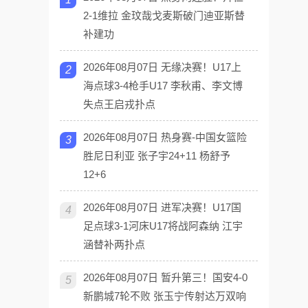
2-1维拉 金玟哉戈麦斯破门迪亚斯替
补建功
2026年08月07日 无缘决赛！U17上
2
海点球3-4枪手U17 李秋甫、李文博
失点王启戎扑点
2026年08月07日 热身赛-中国女篮险
3
胜尼日利亚 张子宇24+11 杨舒予
12+6
2026年08月07日 进军决赛！U17国
4
足点球3-1河床U17将战阿森纳 江宇
涵替补两扑点
2026年08月07日 暂升第三！国安4-0
5
新鹏城7轮不败 张玉宁传射达万双响