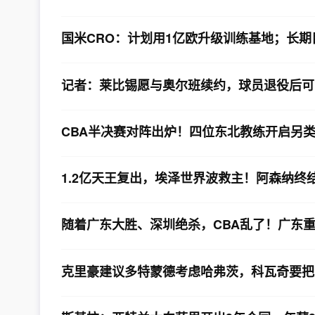
国米CRO：计划用1亿欧升级训练基地；长
记者：莱比锡愿与奥尔班续约，球员退役后可
CBA半决赛对阵出炉！四位东北教练开启另类
1.2亿天王复出，埃泽世界波救主！阿森纳终
随着广东大胜、深圳绝杀，CBA乱了！广东
克里豪建议多特蒙德考虑哈弗茨，科瓦奇要把