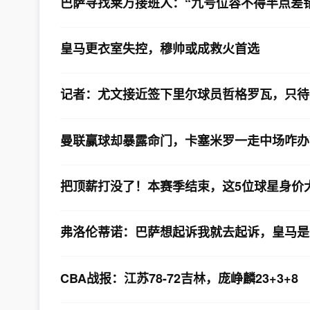
巴萨寻找莱万接班人：“九号位容不得半点差错
皇马更衣室失控，穆帅或成救火首选
记者：尤文接近签下里尔球员哲格罗瓦，只待
​曼联赢球却暴露命门，卡塞米罗一走中场咋办
把顶薪打没了！本赛季结束，这5位球星身价
弗洛伦蒂诺：巴萨想起诉我就去起诉，皇马是
CBA战报：江苏78-72吉林，庞峥麟23+3+8