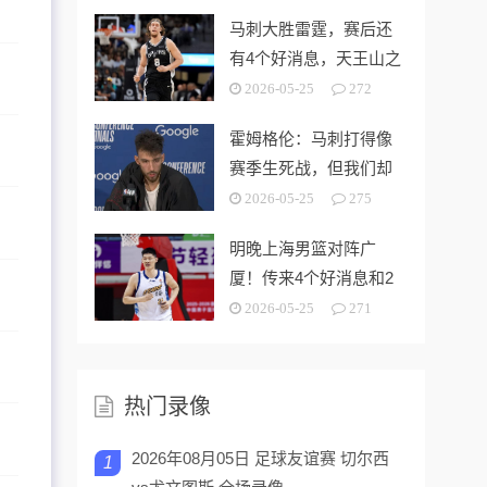
马刺大胜雷霆，赛后还
有4个好消息，天王山之
战奥利尼克要来了
2026-05-25
272
霍姆格伦：马刺打得像
赛季生死战，但我们却
没找到赢球的办法
2026-05-25
275
明晚上海男篮对阵广
厦！传来4个好消息和2
个坏消息，能拿下开门
2026-05-25
271
红
热门录像
2026年08月05日 足球友谊赛 切尔西
1