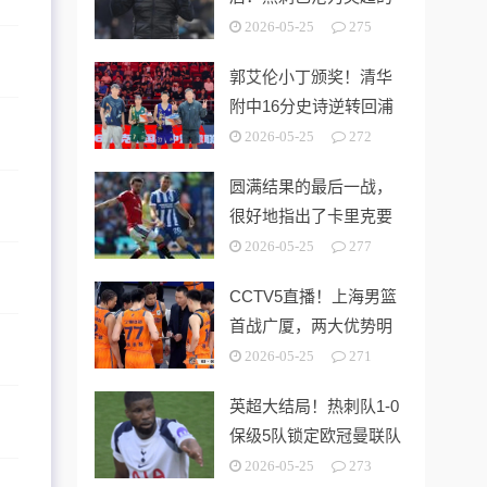
“系统性风险样本”！
2026-05-25
275
郭艾伦小丁颁奖！清华
附中16分史诗逆转回浦
中学 时隔5年夺第15冠
2026-05-25
272
圆满结果的最后一战，
很好地指出了卡里克要
解决的终极问题
2026-05-25
277
CCTV5直播！上海男篮
首战广厦，两大优势明
显，孙铭徽带伤出战！
2026-05-25
271
英超大结局！热刺队1-0
保级5队锁定欧冠曼联队
第3切尔西无缘欧战
2026-05-25
273