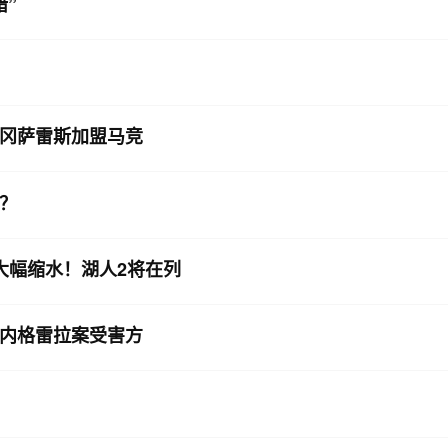
”
冈萨雷斯加盟马竞
？
大幅缩水！湖人2将在列
内格雷拉案受害方