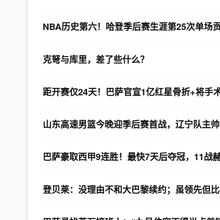
NBA历史第六！哈登季后赛生涯第25次单场贡
克弩与库里，差了些什么？
距开赛仅24天！巴萨官宣1亿红星骨折+将手
山东高速男篮今晚迎季后赛首战，辽宁队主帅
巴萨豪取西甲9连胜！最快7天后夺冠，11战
登贝莱：没理由不和大巴黎续约；虽领先但比