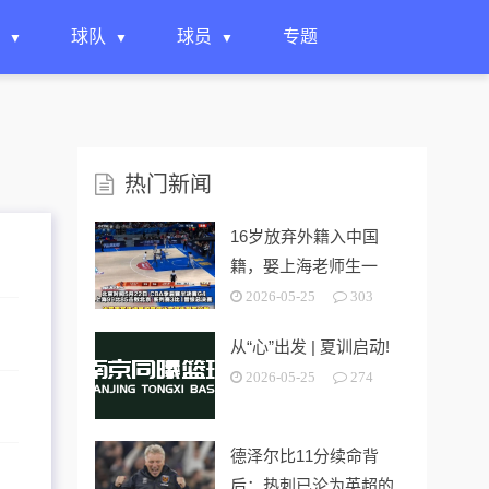
球队
球员
专题
热门新闻
16岁放弃外籍入中国
籍，娶上海老师生一
女，24岁帮上海男篮进
2026-05-25
303
决赛
从“心”出发 | 夏训启动!
2026-05-25
274
德泽尔比11分续命背
后：热刺已沦为英超的