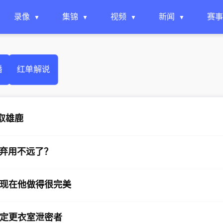
录像
集锦
视频
新闻
赛事
播
红单解说
取雄鹿
底弃用不远了？
现在他做得很完美
定更衣室泄密者