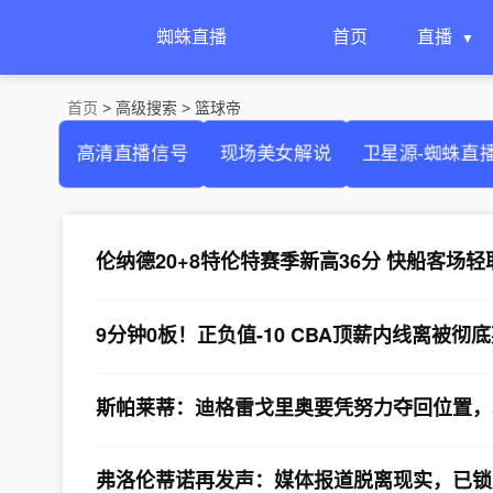
蜘蛛直播
首页
直播
首页
> 高级搜索 > 篮球帝
高清直播信号
现场美女解说
卫星源-蜘蛛直
伦纳德20+8特伦特赛季新高36分 快船客场轻
9分钟0板！正负值-10 CBA顶薪内线离被彻
斯帕莱蒂：迪格雷戈里奥要凭努力夺回位置，
弗洛伦蒂诺再发声：媒体报道脱离现实，已锁