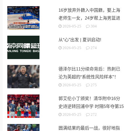
16岁放弃外籍入中国籍，娶上海
老师生一女，24岁帮上海男篮进
决赛
2026-05-25
304
从“心”出发 | 夏训启动!
2026-05-25
274
德泽尔比11分续命背后：热刺已
沦为英超的“系统性风险样本”！
2026-05-25
275
郭艾伦小丁颁奖！清华附中16分
史诗逆转回浦中学 时隔5年夺第15
冠
2026-05-25
272
圆满结果的最后一战，很好地指