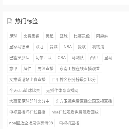
热门标签
足球
比赛集锦
英超
篮球
比赛录像
阿森纳
皇家马德里
欧冠
曼城
NBA
曼联
利物浦
巴塞罗那队
切尔西队
CBA
马刺队
西甲
皇马
意甲
拜仁
男篮直播
东南卫视在线直播观看
女排香港站比赛直播
西甲排名积分榜最新比分
今天cba篮球比赛
无插件体育直播网
大赢家足球即时比分中
东方卫视免费直播全国卫视直播
电视直播间在线直播
nba在线观看免费观看回放
nba回放全场录像高清98
电视机直播