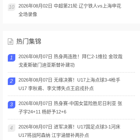
2026年08月02日 中超第21轮 辽宁铁人vs上海申花
10
全场录像
热门集锦
2026年08月07日 热身两连胜！拜仁2-1维拉 金玟哉
1
戈麦斯破门迪亚斯替补建功
2026年08月07日 无缘决赛！U17上海点球3-4枪手
2
U17 李秋甫、李文博失点王启戎扑点
2026年08月07日 热身赛-中国女篮险胜尼日利亚 张
3
子宇24+11 杨舒予12+6
2026年08月07日 进军决赛！U17国足点球3-1河床
4
U17将战阿森纳 江宇涵替补两扑点