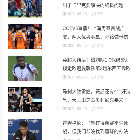
出了卡里克要解决的终极问题
2026-05-25
277
CCTV5直播！上海男篮首战广
厦，两大优势明显，孙铭徽带伤
出战！
2026-05-25
271
英超大结局！热刺队1-0保级5队
锁定欧冠曼联队第3切尔西无缘欧
战
2026-05-25
274
马刺大胜雷霆，赛后还有4个好消
息，天王山之战奥利尼克要来了
2026-05-25
272
霍姆格伦：马刺打得像赛季生死
战，但我们却没找到赢球的办法