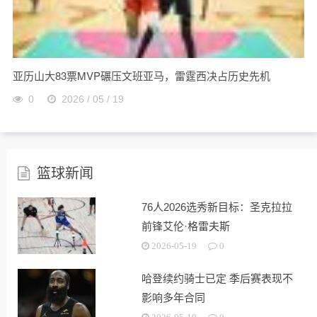
亚历山大83票MVP碾压文班亚马，雷霆西决占历史先机
0
2026 / 05 / 19
篮球新闻
76人2026选秀新目标：圣克拉拉
前锋艾伦·格雷夫斯
2026-05-19
0
哈登续约骑士已定 季后赛表现不
影响多年合同