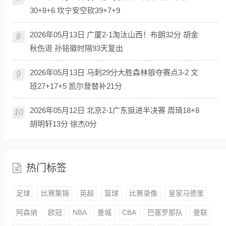
30+8+6 坎宁安空砍39+7+9
2026年05月13日 广厦2-1淘汰山西！布朗32分 胡金
8
秋伤退 孙铭徽时隔93天复出
2026年05月13日 马刺29分大胜森林狼夺赛点3-2 文
9
班27+17+5 凯尔登替补21分
2026年05月12日 北京2-1广东挺进半决赛 周琦18+8
10
胡明轩13分 徐杰0分
热门标签
足球
比赛集锦
英超
篮球
比赛录像
皇家马德里
阿森纳
欧冠
NBA
曼城
CBA
巴塞罗那队
曼联