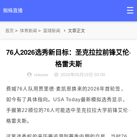
☰
蜘蛛直播
首页
>
体育新闻
>
篮球新闻
文章正文
76人2026选秀新目标：圣克拉拉前锋艾伦·
格雷夫斯
release
2026年05月19日 03:00
费城76人队用贾里德·麦凯恩换来的2026年首轮签，
如今有了具体指向。USA Today最新模拟选秀显示，
手握第22顺位的76人可能选中圣克拉拉大学前锋艾伦·
格雷夫斯。
这笔选秀权的来历要追溯到赛季中期的交易。当时76