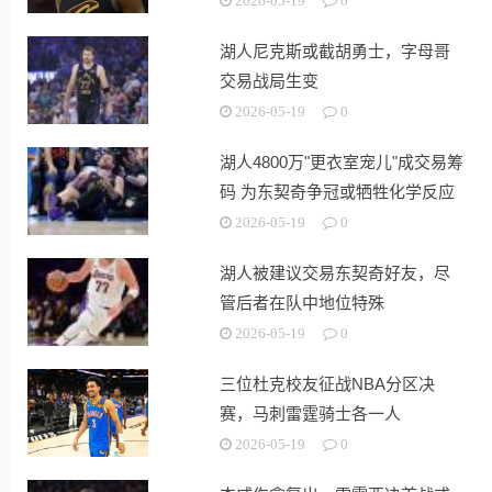
2026-05-19
0
湖人尼克斯或截胡勇士，字母哥
交易战局生变
2026-05-19
0
湖人4800万"更衣室宠儿"成交易筹
码 为东契奇争冠或牺牲化学反应
2026-05-19
0
湖人被建议交易东契奇好友，尽
管后者在队中地位特殊
2026-05-19
0
三位杜克校友征战NBA分区决
赛，马刺雷霆骑士各一人
2026-05-19
0