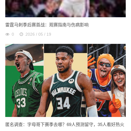
雷霆马刺季后赛首战：观赛指南与伤病影响
0
2026 / 05 / 19
匿名调查：字母哥下赛季去哪？69人预测留守，35人看好热火