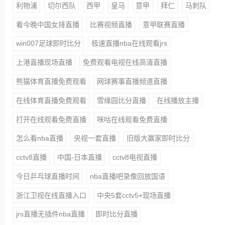
利物浦
切尔西队
西甲
皇马
意甲
拜仁
马刺队
看今晚中国女排直播
比赛视频直播
意甲联赛直播
win007足球即时比分
极速直播nba在线观看jrs
上港直播现场直播
免费观看电视在线高清直播
熊猫体育直播免费观看
网球赛事直播频道直播
在线体育直播免费观看
雪缘园比分直播
在线播放主播
打开在线观看免费直播
咪咕在线观看免费直播
怎么看nba直播
央视一套直播
旧版大赢家即时比分
cctv8直播
中国-日本直播
cctv8电视直播
今日乒乓球直播时间
nba直播吧录像回放国语
浙江卫视在线直播入口
中央5套cctv5+现场直播
jrs直播无插件nba直播
即时比分直播