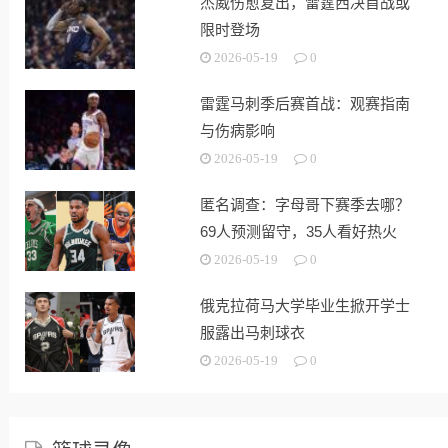
杰威伤愈复出，雷霆西决首战或
限时登场
2026-05-19
0
雷霆马刺季后赛首战：观赛指南
与伤病影响
2026-05-19
0
匿名调查：字母哥下赛季去哪？
69人预测留守，35人看好热火
2026-05-19
0
俄克拉荷马大学毕业生掀开学士
服露出马刺球衣
2026-05-19
0