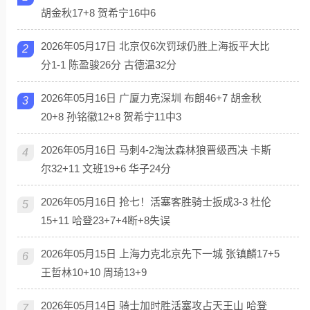
胡金秋17+8 贺希宁16中6
2026年05月17日 北京仅6次罚球仍胜上海扳平大比
2
分1-1 陈盈骏26分 古德温32分
2026年05月16日 广厦力克深圳 布朗46+7 胡金秋
3
20+8 孙铭徽12+8 贺希宁11中3
2026年05月16日 马刺4-2淘汰森林狼晋级西决 卡斯
4
尔32+11 文班19+6 华子24分
2026年05月16日 抢七！活塞客胜骑士扳成3-3 杜伦
5
15+11 哈登23+7+4断+8失误
2026年05月15日 上海力克北京先下一城 张镇麟17+5
6
王哲林10+10 周琦13+9
2026年05月14日 骑士加时胜活塞攻占天王山 哈登
7