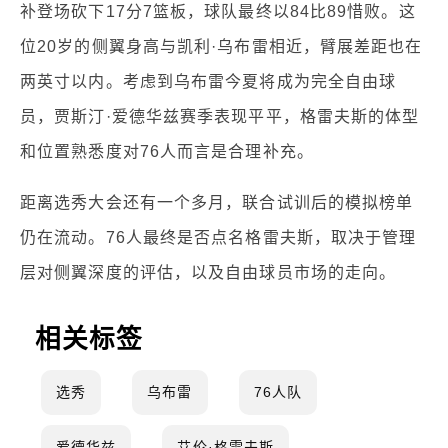
补登场砍下17分7篮板，球队最终以84比89惜败。这
位20岁的侧翼身高与凯利·乌布雷相近，臂展差距也在
两英寸以内。考虑到乌布雷今夏将成为完全自由球
员，贾斯汀·爱德华兹赛季表现平平，格雷夫斯的体型
和位置熟悉度对76人而言是合理补充。
距离选秀大会还有一个多月，联合试训后的模拟榜单
仍在流动。76人最终是否点名格雷夫斯，取决于管理
层对侧翼深度的评估，以及自由球员市场的走向。
相关标签
选秀
乌布雷
76人队
爱德华兹
艾伦·格雷夫斯