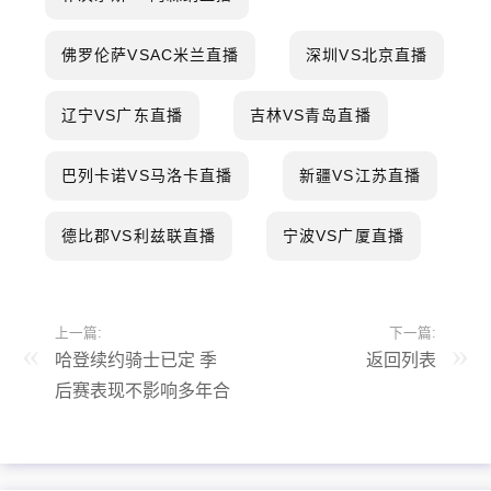
佛罗伦萨VSAC米兰直播
深圳VS北京直播
辽宁VS广东直播
吉林VS青岛直播
巴列卡诺VS马洛卡直播
新疆VS江苏直播
德比郡VS利兹联直播
宁波VS广厦直播
上一篇:
下一篇:
哈登续约骑士已定 季
返回列表
后赛表现不影响多年合
同