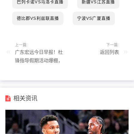
巴列卡诺VS马洛卡直播
新疆VS江苏直播
德比郡VS利兹联直播
宁波VS广厦直播
上一篇:
下一篇:
广东宏远今日早报！杜
返回列表
锋指导假期活动爆棚，
徐杰改变休赛期计划，
黄明依接受租借，杜润
旺获得续约
相关资讯