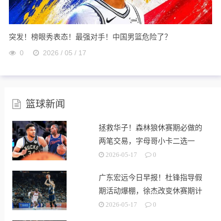
突发！榜眼秀表态！最强对手！中国男篮危险了？
0
2026 / 05 / 17
篮球新闻
拯救华子！森林狼休赛期必做的
两笔交易，字母哥小卡二选一
2026-05-17
0
广东宏远今日早报！杜锋指导假
期活动爆棚，徐杰改变休赛期计
划，黄明依接受租借，杜润旺获
2026-05-17
0
得续约