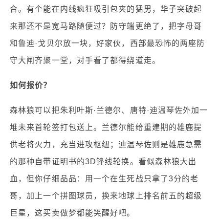
合。有个能在内线疯狂吸引包夹的猛男，华子突破起
来那还不是宽马路随便过？防守端更绝了，把字母哥
和鲁迪·戈贝尔放一块，好家伙，西部最恐怖的两座防
守大闸齐聚一堂，对手看了都得绕道走。
如何报价？
森林狼可以把朱利叶斯·兰德尔、唐特·迪温琴佐外加一
堆未来首轮签打包送上。兰德尔能给重建期的雄鹿提
供老将火力，充当进攻枢纽；迪温琴佐则是雄鹿急需
的那种自带证明书的3D锋线轮换。看似森林狼大出
血，但你仔细品品：用一个在生死战只拿了3分的老
哥，加上一个拼图球员，换来地球上排名前五的超级
巨星，这买卖做梦都能笑醒好吧。