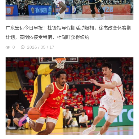
广东宏远今日早报！杜锋指导假期活动爆棚，徐杰改变休赛期
计划，黄明依接受租借，杜润旺获得续约
0
2026 / 05 / 17