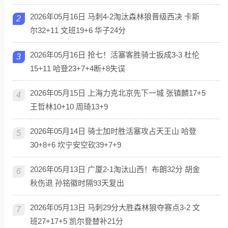
2026年05月16日 马刺4-2淘汰森林狼晋级西决 卡斯
2
尔32+11 文班19+6 华子24分
2026年05月16日 抢七！活塞客胜骑士扳成3-3 杜伦
3
15+11 哈登23+7+4断+8失误
2026年05月15日 上海力克北京先下一城 张镇麟17+5
4
王哲林10+10 周琦13+9
2026年05月14日 骑士加时胜活塞攻占天王山 哈登
5
30+8+6 坎宁安空砍39+7+9
2026年05月13日 广厦2-1淘汰山西！布朗32分 胡金
6
秋伤退 孙铭徽时隔93天复出
2026年05月13日 马刺29分大胜森林狼夺赛点3-2 文
7
班27+17+5 凯尔登替补21分