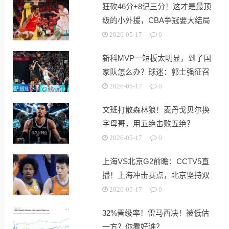
狂砍46分+8记三分！这才是最顶
级的小外援，CBA争冠要大结局
了？
2026-05-17
0
新科MVP一短板太明显，到了国
家队怎么办？球迷：郭士强征召
林葳
2026-05-17
0
文班打散森林狼！麦丹戈贝尔换
字母哥，用五绝击败五绝？
2026-05-17
0
上海VS北京G2前瞻：CCTV5直
播！上海冲击赛点，北京坚持双
塔
2026-05-17
0
32%晋级率！雷马西决！被低估
一方？你看好谁？