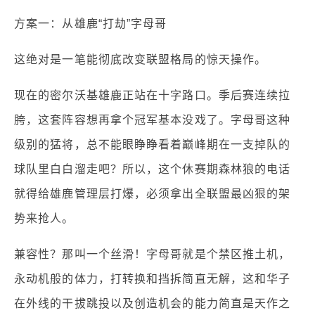
方案一：从雄鹿“打劫”字母哥
这绝对是一笔能彻底改变联盟格局的惊天操作。
现在的密尔沃基雄鹿正站在十字路口。季后赛连续拉
胯，这套阵容想再拿个冠军基本没戏了。字母哥这种
级别的猛将，总不能眼睁睁看着巅峰期在一支掉队的
球队里白白溜走吧？所以，这个休赛期森林狼的电话
就得给雄鹿管理层打爆，必须拿出全联盟最凶狠的架
势来抢人。
兼容性？那叫一个丝滑！字母哥就是个禁区推土机，
永动机般的体力，打转换和挡拆简直无解，这和华子
在外线的干拔跳投以及创造机会的能力简直是天作之