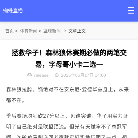
☰
蜘蛛直播
首页
>
体育新闻
>
篮球新闻
文章正文
拯救华子！森林狼休赛期必做的两笔交
易，字母哥小卡二选一
release
2026年05月17日 14:00
森林狼拉胯，锅绝对不在安东尼·爱德华兹身上，从来
都不在。
季后赛场均狂砍27分以上，见谁突谁，华子用实力证
明了自己绝对是联盟顶流。但光有天赋拿不了总冠军
啊，次轮被马刺送回老家就实打实地证明了一点：想