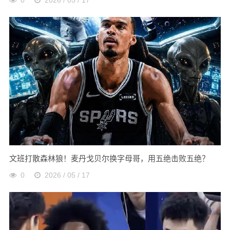
文班打散森林狼！麦丹戈贝尔换字母哥，用五绝击败五绝？
0
2026 / 05 / 17