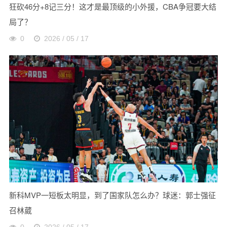
狂砍46分+8记三分！这才是最顶级的小外援，CBA争冠要大结
局了？
0
2026 / 05 / 17
新科MVP一短板太明显，到了国家队怎么办？球迷：郭士强征
召林葳
0
2026 / 05 / 17