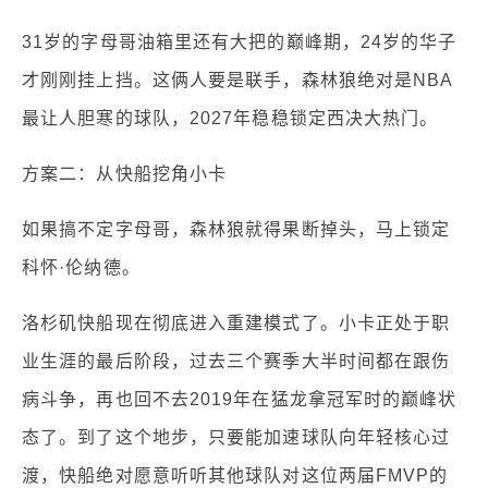
31岁的字母哥油箱里还有大把的巅峰期，24岁的华子
才刚刚挂上挡。这俩人要是联手，森林狼绝对是NBA
最让人胆寒的球队，2027年稳稳锁定西决大热门。
方案二：从快船挖角小卡
如果搞不定字母哥，森林狼就得果断掉头，马上锁定
科怀·伦纳德。
洛杉矶快船现在彻底进入重建模式了。小卡正处于职
业生涯的最后阶段，过去三个赛季大半时间都在跟伤
病斗争，再也回不去2019年在猛龙拿冠军时的巅峰状
态了。到了这个地步，只要能加速球队向年轻核心过
渡，快船绝对愿意听听其他球队对这位两届FMVP的