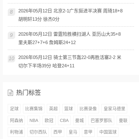
2026年05月12日 北京2-1广东挺进半决赛 周琦18+8
8
胡明轩13分 徐杰0分
2026年05月12日 雷霆险胜横扫湖人 亚历山大35+8
9
里夫斯27+7+6 詹姆斯24+12
2026年05月12日 骑士第三节轰22-0再胜活塞2-2 米
10
切尔下半场39分 哈登24+11
热门标签
足球
比赛集锦
英超
篮球
比赛录像
皇家马德里
阿森纳
NBA
欧冠
CBA
曼城
巴塞罗那队
曼联
利物浦
切尔西队
西甲
皇马
意甲
中国篮球