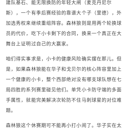
建队基石、能无限换防的年轻大闸（麦克丹尼尔
斯），一个有季后赛经验的靠谱大个子（里德），外
加选秀权来继续重组阵容。森林狼则是用两个轮换球
员的代价，吃下小卡剩下的合同，换来一个真正在大
舞台上证明过自己的大赢家。
咱们得实事求是，小卡的健康风险确实摆在那儿。但
是，如果森林狼能在华子和戈贝尔的核心阵容里加上
一个健康的小卡，整个西部绝对没有哪支球队想在七
局四胜的系列赛里碰见他们。单凭小卡防守端的多面
手属性，就能完美解决次轮防不住马刺球星的对位难
题。
森林狼这个休赛期可不能再小打小闹了。华子实在太