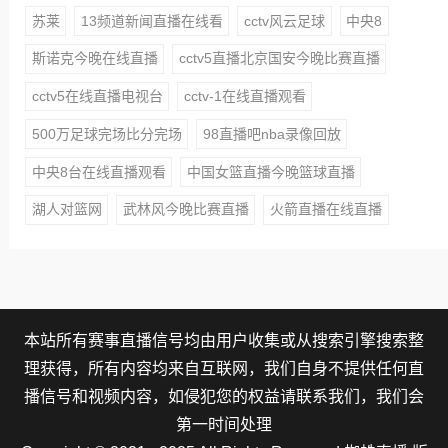
苏莱
13频道新闻直播在线看
cctv风云足球
中央8
斯诺克今晚在线直播
cctv5直播北京国安今晚比赛直播
cctv5在线直播电视台
cctv-1在线直播观看
500万足球完场比分完场
98直播吧nba录像回放
中央8台在线直播观看
中国女篮直播今晚篮球直播
湖人对篮网
武林风今晚比赛直播
火箭直播在线直播
本站所有赛事直播信号均由用户收集或从搜索引擎搜索整
理获得，所有内容均来自互联网，我们自身不提供任何直
播信号和视频内容，如侵犯您的权益请联系我们，我们会
第一时间处理